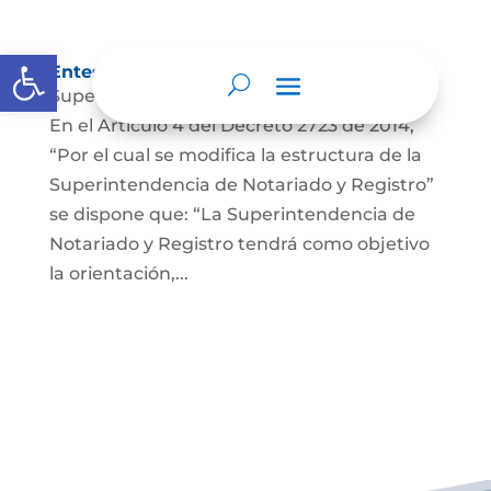
Abrir barra de herramientas
Entes y autoridades que lo vigilan
Superintendencia de Notariado y Registro
En el Artículo 4 del Decreto 2723 de 2014,
“Por el cual se modifica la estructura de la
Superintendencia de Notariado y Registro”
se dispone que: “La Superintendencia de
Notariado y Registro tendrá como objetivo
la orientación,...