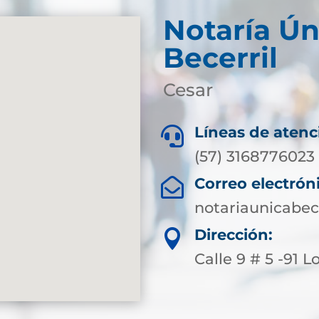
Notaría Ún
Becerril
Cesar
Líneas de atenc

(57) 3168776023
Correo electrón

notariaunicabe
Dirección:

Calle 9 # 5 -91 L