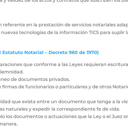
 y validez de los actos y contratos que suscriben los usua
 referente en la prestación de servicios notariales ad
 nuevas tecnologías de la información TICS para supli
l Estatuto Notarial – Decreto 960 de 1970)
laraciones que conforme a las Leyes requieran escritura 
solemnidad.
táneo de documentos privados.
 firmas de funcionarios o particulares y de otros Notar
idad que exista entre un documento que tenga a la vista
as naturales y expedir la correspondiente fe de vida.
olo los documentos o actuaciones que la Ley o el Juez o
 manera.