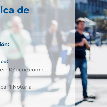
ica de
ión:
ico:
cerril@ucnc.com.co
ocal 1 Notaría