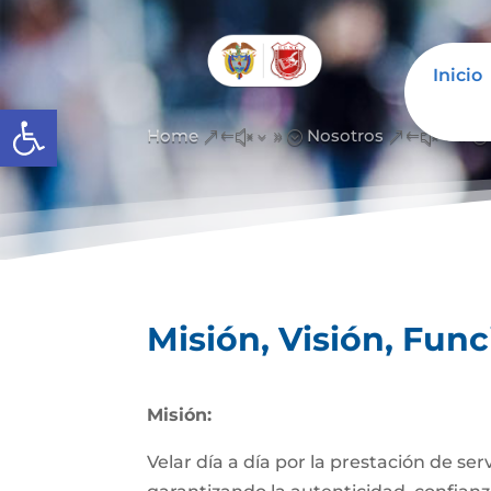
Inicio
Abrir barra de herramientas
Home
Nosotros
&#x39;
&#x39;
Misión, Visión, Fun
Misión:
Velar día a día por la prestación de se