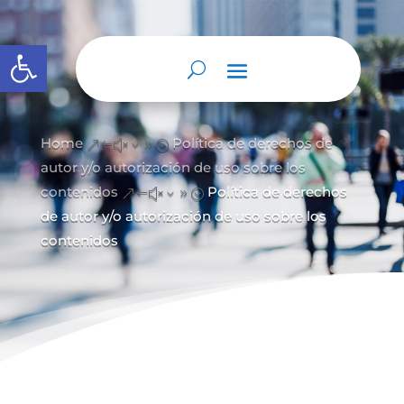
Abrir barra de herramientas
Home
Política de derechos de
&#x39;
autor y/
o autorización de uso sobre los
contenidos
Política de derechos
&#x39;
de autor y/o autorización de uso sobre los
contenidos