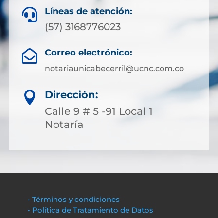
Líneas de atención:

(57) 3168776023
Correo electrónico:

notariaunicabecerril@ucnc.com.co
Dirección:

Calle 9 # 5 -91 Local 1
Notaría
• Términos y condiciones
• Política de Tratamiento de Datos