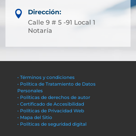
Dirección:

Calle 9 # 5 -91 Local 1
Notaría
• Términos y condiciones
• Política de Tratamiento de Datos
Personales
• Políticas de derechos de autor
• Certificado de Accesibilidad
• Políticas de Privacidad Web
• Mapa del Sitio
• Políticas de seguridad digital