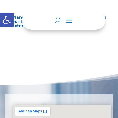
Abrir barra de herramientas
Planes de Mejoramiento vigentes exigidos
por los entes de control o auditoría
externos o internos.