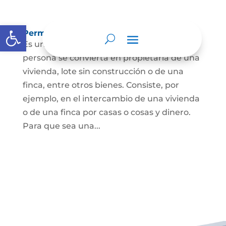
Abrir barra de herramientas
Permuta de Inmuebles
Es uno de los contratos para que una
persona se convierta en propietaria de una
vivienda, lote sin construcción o de una
finca, entre otros bienes. Consiste, por
ejemplo, en el intercambio de una vivienda
o de una finca por casas o cosas y dinero.
Para que sea una...