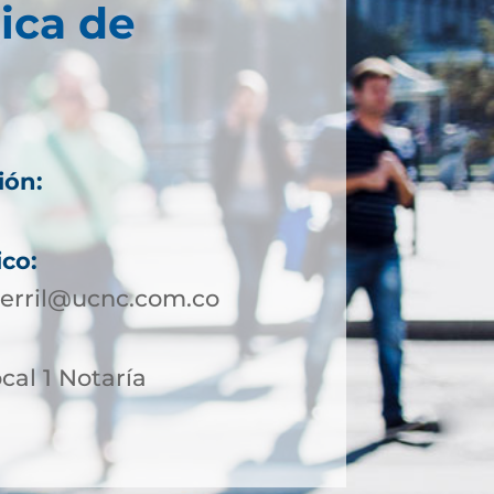
ica de
ión:
ico:
cerril@ucnc.com.co
ocal 1 Notaría