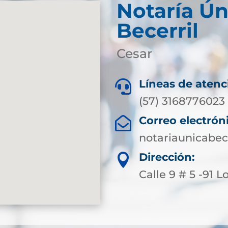
Notaría Ún
Becerril
Cesar
Líneas de atenc

(57) 3168776023
Correo electrón

notariaunicabe
Dirección:

Calle 9 # 5 -91 L