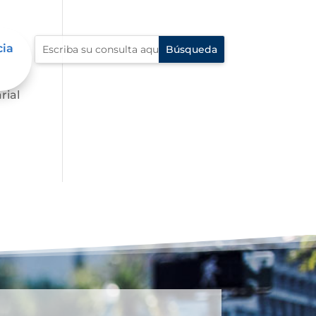
cia
.
rial