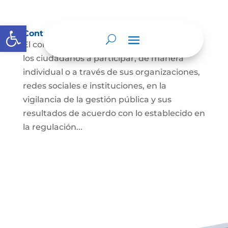
Abrir barra de herramientas
Control social
El control social es el derecho y el deber de
los ciudadanos a participar, de manera
individual o a través de sus organizaciones,
redes sociales e instituciones, en la
vigilancia de la gestión pública y sus
resultados de acuerdo con lo establecido en
la regulación...