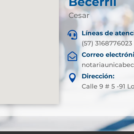
Becerril
Cesar
Líneas de atenc

(57) 3168776023
Correo electrón

notariaunicabe
Dirección:

Calle 9 # 5 -91 L