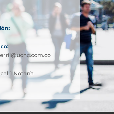
ión:
ico:
cerril@ucnc.com.co
ocal 1 Notaría