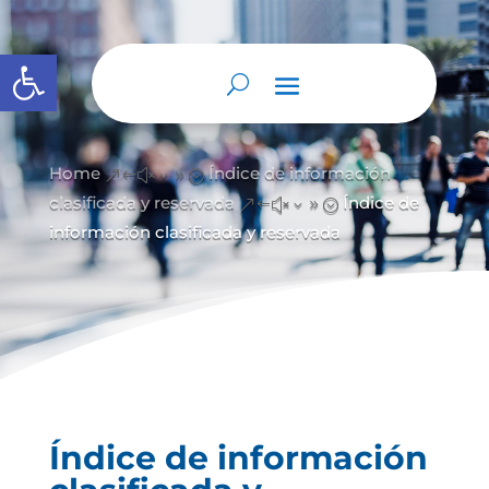
Abrir barra de herramientas
Home
Índice de información
&#x39;
clasificada y reservada
Índice de
&#x39;
información clasificada y reservada
Índice de información