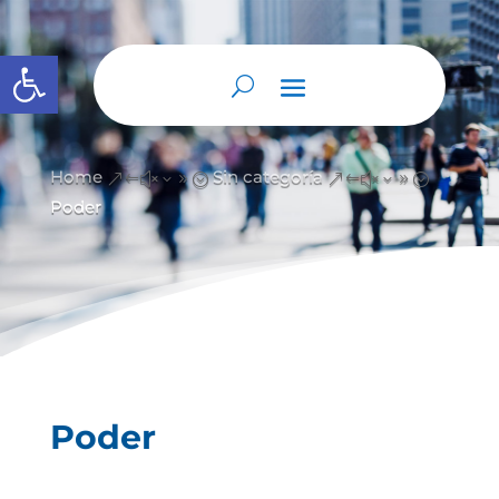
Abrir barra de herramientas
Home
Sin categoría
&#x39;
&#x39;
Poder
Poder