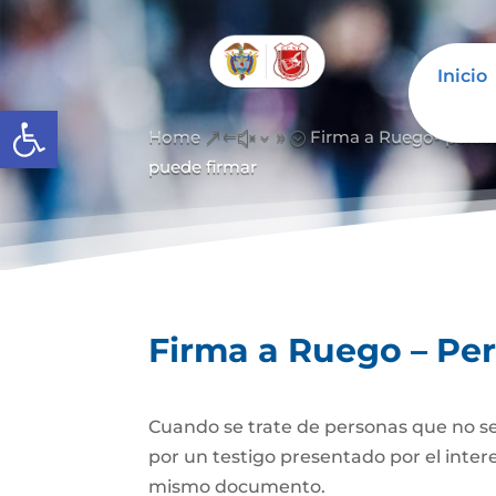
Inicio
Abrir barra de herramientas
Home
Firma a Ruego- perso
&#x39;
puede firmar
Firma a Ruego – Pe
Cuando se trate de personas que no se
por un testigo presentado por el inter
mismo documento.