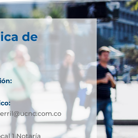
ica de
ión:
ico:
cerril@ucnc.com.co
ocal 1 Notaría