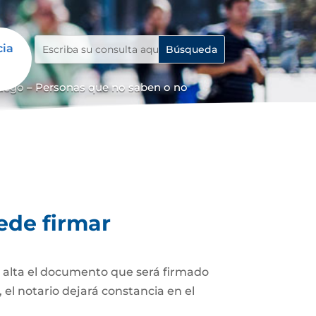
cia
uego – Personas que no saben o no
ede firmar
z alta el documento que será firmado
el notario dejará constancia en el