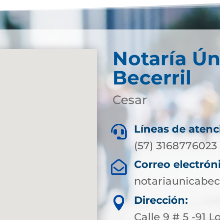
Notaría Ún
Becerril
Cesar
Líneas de atenc

(57) 3168776023
Correo electrón

notariaunicabe
Dirección:

Calle 9 # 5 -91 L