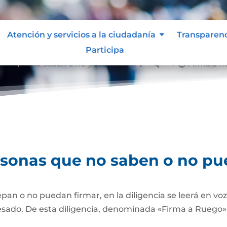
Atención y servicios a la ciudadanía
Transparen
Participa
nas que no saben o no puede firmar
Firma a R
&#x39;
rsonas que no saben o no pu
pan o no puedan firmar, en la diligencia se leerá en vo
esado. De esta diligencia, denominada «Firma a Ruego», 