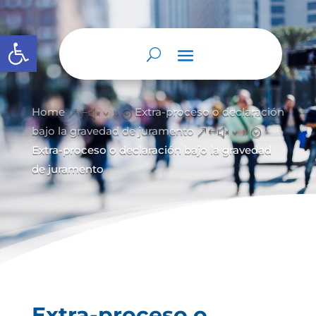
Abrir barra de herramientas
Home
Extra-proceso o declaración
&#x39;
bajo la gravedad de juramento
&#x39;
Extra-proceso o declaración bajo la gravedad
de juramento
Extra-proceso o