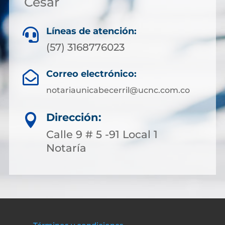
Cesar
Líneas de atención:

(57) 3168776023
Correo electrónico:

notariaunicabecerril@ucnc.com.co
Dirección:

Calle 9 # 5 -91 Local 1
Notaría