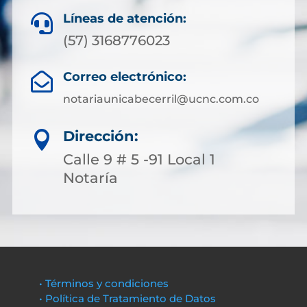
Líneas de atención:

(57) 3168776023
Correo electrónico:

notariaunicabecerril@ucnc.com.co
Dirección:

Calle 9 # 5 -91 Local 1
Notaría
• Términos y condiciones
• Política de Tratamiento de Datos