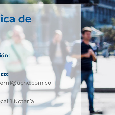
ica de
ión:
ico:
cerril@ucnc.com.co
ocal 1 Notaría