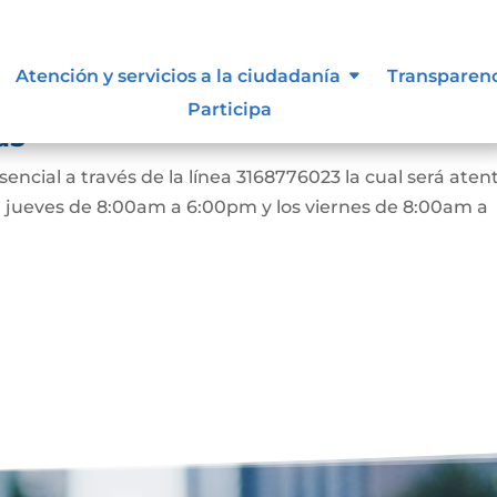
e el usuario pueda agendar una
Atención y servicios a la ciudadanía
Transparen
encial e indicar los horarios de
Participa
as
encial a través de la línea 3168776023 la cual será aten
 a jueves de 8:00am a 6:00pm y los viernes de 8:00am a