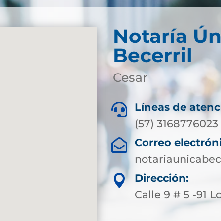
Notaría Ún
Becerril
Cesar
Líneas de atenc

(57) 3168776023
Correo electrón

notariaunicabe
Dirección:

Calle 9 # 5 -91 L