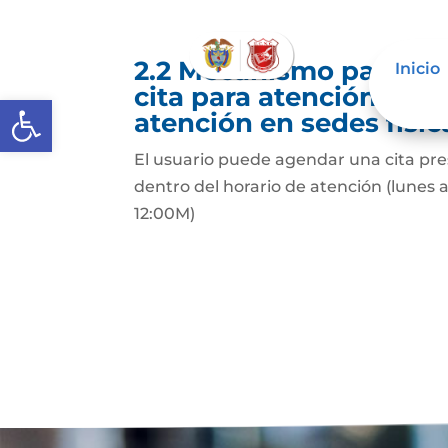
2.2 Mecanismo para qu
Inicio
cita para atención pres
Abrir barra de herramientas
atención en sedes físic
El usuario puede agendar una cita pres
dentro del horario de atención (lunes
12:00M)