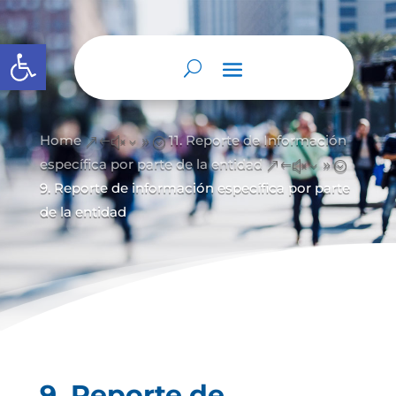
Abrir barra de herramientas
Home
11. Reporte de Información
&#x39;
específica por parte de la entidad
&#x39;
9. Reporte de información específica por parte
de la entidad
9. Reporte de