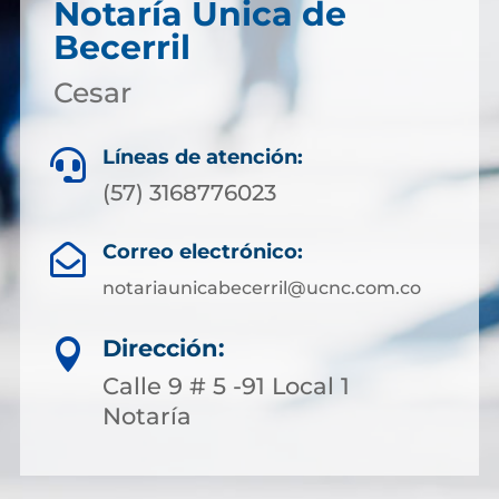
Notaría Única de
Becerril
Cesar
Líneas de atención:

(57) 3168776023
Correo electrónico:

notariaunicabecerril@ucnc.com.co
Dirección:

Calle 9 # 5 -91 Local 1
Notaría