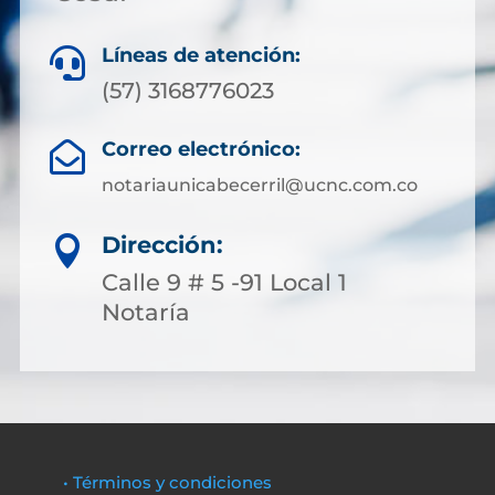
Líneas de atención:

(57) 3168776023
Correo electrónico:

notariaunicabecerril@ucnc.com.co
Dirección:

Calle 9 # 5 -91 Local 1
Notaría
• Términos y condiciones