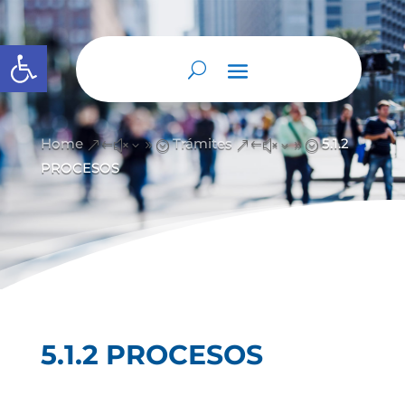
Abrir barra de herramientas
Home
Trámites
5.1.2
&#x39;
&#x39;
PROCESOS
5.1.2 PROCESOS